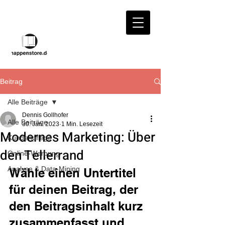
Beitrag
Alle Beiträge
Dennis Gollhofer
Alle Beiträge
30. Jan. 2023
1 Min. Lesezeit
Modernes Marketing: Über
Kundenpflege
den Tellerrand
Online-Werbung
Analyse & Data-Mining
Wähle einen Untertitel 
für deinen Beitrag, der 
den Beitragsinhalt kurz 
zusammenfasst und 